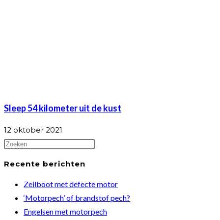
Sleep 54 kilometer uit de kust
12 oktober 2021
Press
Escape
Recente berichten
to
Zeilboot met defecte motor
close
‘Motorpech’ of brandstof pech?
the
Engelsen met motorpech
search