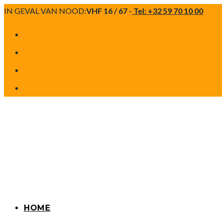
Spring
IN GEVAL VAN NOOD:
VHF 16 / 67 -
Tel: +32 59 70 10 00
naar
de
inhoud
HOME